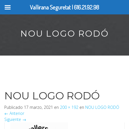
Vallirana Seguretat | 616.21.92.98
NOU LOGO RODÓ
NOU LOGO RODÓ
Publicado
17 marzo, 2021
en
200 × 192
en
NOU LOGO RODÓ
←
Anterior
Siguiente
→