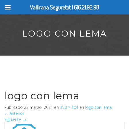
Vallirana Seguretat | 616.21.92.98
LOGO CON LEMA
logo con lema
Publicado
23 marzo, 2021
en
350 × 104
en
logo con lema
←
Anterior
Siguiente
→