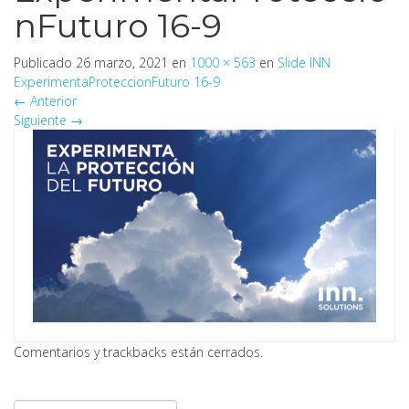
nFuturo 16-9
Publicado
26 marzo, 2021
en
1000 × 563
en
Slide INN
ExperimentaProteccionFuturo 16-9
←
Anterior
Siguiente
→
Comentarios y trackbacks están cerrados.