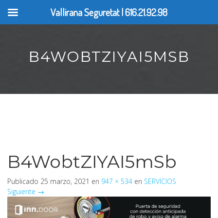
Vallirana Seguretat | 616.21.92.98
B4WOBTZIYAI5MSB
B4WobtZIYAI5mSb
Publicado
25 marzo, 2021
en
947 × 534
en
SERVICIOS
Siguiente
→