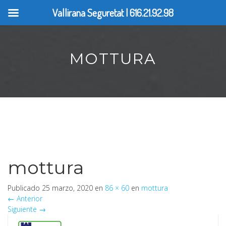
Vallirana Seguretat | 616.21.92.98
MOTTURA
mottura
Publicado
25 marzo, 2020
en
86 × 60
en
mottura
←
Anterior
Siguiente
→