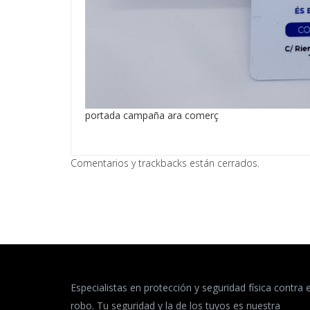
portada campaña ara comerç
Comentarios y trackbacks están cerrados.
Especialistas en protección y seguridad física contra e
robo. Tu seguridad y la de los tuyos es nuestra