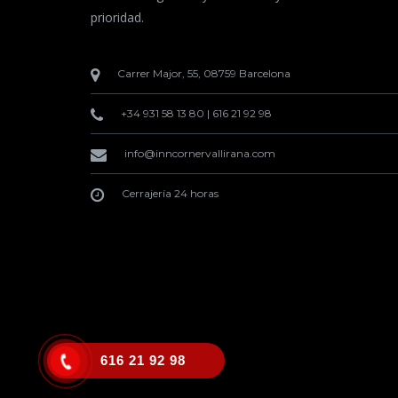
prioridad.
Carrer Major, 55, 08759 Barcelona
+34 931 58 13 80
|
616 21 92 98
info@inncornervallirana.com
Cerrajería 24 horas
616 21 92 98