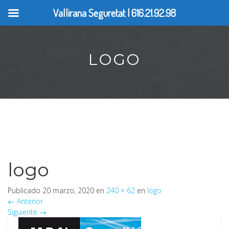
Vallirana Seguretat | 616.21.92.98
LOGO
logo
Publicado
20 marzo, 2020
en
240 × 62
en
logo
←
Anterior
Siguiente
→