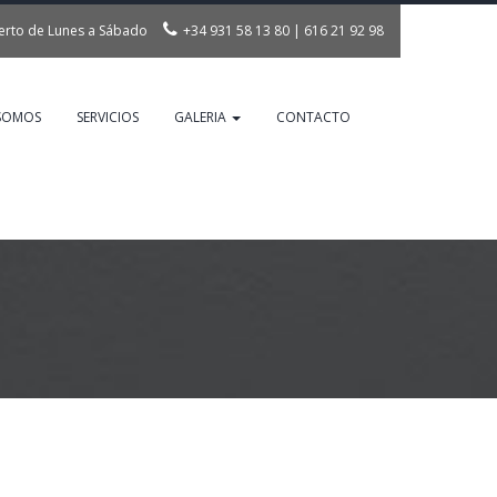
erto de Lunes a Sábado
+34 931 58 13 80
|
616 21 92 98
info@inncornervallirana.com
 SOMOS
SERVICIOS
GALERIA
CONTACTO