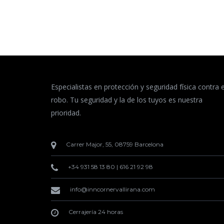
Especialistas en protección y seguridad física contra e
robo. Tu seguridad y la de los tuyos es nuestra
prioridad.
Carrer Major, 55, 08759 Barcelona
+34 931 58 13 80
|
616 21 92 98
info@inncornervallirana.com
Cerrajería 24 horas