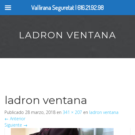
Vallirana Seguretat | 616.21.92.98
LADRON VENTANA
ladron ventana
Publicado
28 marzo, 2018
en
341 × 207
en
ladron ventana
←
Anterior
Siguiente
→