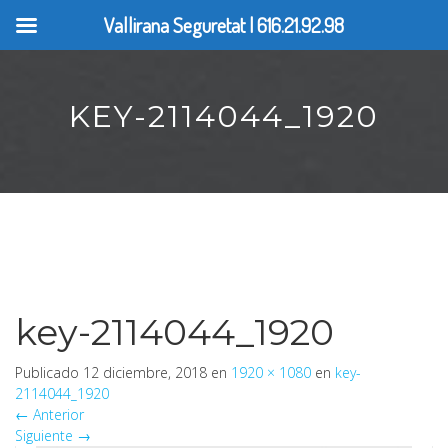
Vallirana Seguretat | 616.21.92.98
KEY-2114044_1920
key-2114044_1920
Publicado
12 diciembre, 2018
en
1920 × 1080
en
key-
2114044_1920
←
Anterior
Siguiente
→