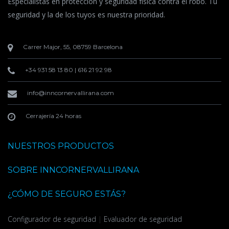
Especialistas en protección y seguridad física contra el robo. Tu
seguridad y la de los tuyos es nuestra prioridad.
Carrer Major, 55, 08759 Barcelona
+34 931 58 13 80
|
616 21 92 98
info@inncornervallirana.com
Cerrajería 24 horas
NUESTROS PRODUCTOS
SOBRE INNCORNERVALLIRANA
¿CÓMO DE SEGURO ESTÁS?
Configurador de seguridad
|
Evaluador de seguridad