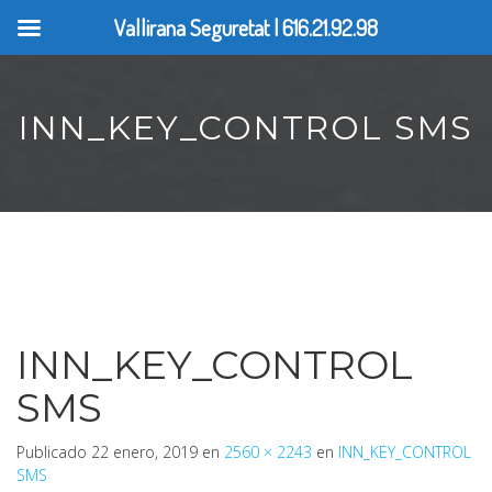
Vallirana Seguretat | 616.21.92.98
INN_KEY_CONTROL SMS
INN_KEY_CONTROL
SMS
Publicado
22 enero, 2019
en
2560 × 2243
en
INN_KEY_CONTROL
SMS