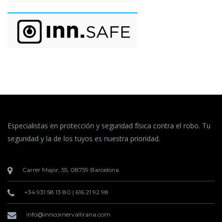
Especialistas en protección y seguridad física contra el robo. Tu
seguridad y la de los tuyos es nuestra prioridad.
Carrer Major, 55, 08759 Barcelona
+34 931 58 13 80
|
616 21 92 98
info@inncornervallirana.com