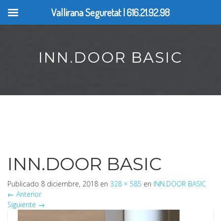
Vallirana Seguretat | 616.21.92.98
INN.DOOR BASIC
INN.DOOR BASIC
Publicado
8 diciembre, 2018
en
328 × 585
en
INN.DOOR BASIC
←
Anterior
Siguiente
→