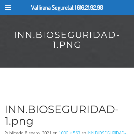
Vallirana Seguretat | 616.21.92.98
INN.BIOSEGURIDAD-
1.PNG
INN.BIOSEGURIDAD-
1.png
Publicado
8 enero, 2021
en
1000 × 563
en
INN.BIOSEGURIDAD-