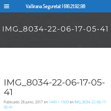
Vallirana Seguretat | 616.21.92.98
IMG_8034-22-06-17-05-41
IMG_8034-22-06-17-05-
41
Publicado
28 junio, 2017
en
1440 × 1920
en
IMG_8034-22-06-17-
05-41