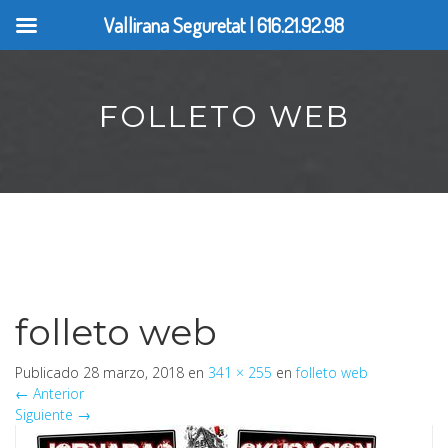
Vallirana Seguretat | 616.21.92.98
FOLLETO WEB
folleto web
Publicado
28 marzo, 2018
en
341 × 255
en
folleto web
←
Anterior
Siguiente
→