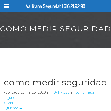
Vallirana Seguretat | 616.21.92.98
COMO MEDIR SEGURIDAD
como medir seguridad
Publicado
25 marzo, 2020
en
1071 × 538
en
como medir
seguridad
←
Anterior
Siguiente
→