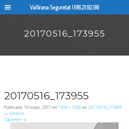
Vallirana Seguretat | 616.21.92.98
20170516_173955
20170516_173955
Publicado
16 mayo, 2017
en
1920 × 2560
en
20170516_173955
←
Anterior
Siguiente
→