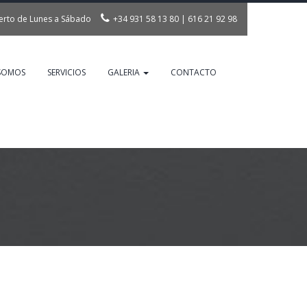
erto de Lunes a Sábado
+34 931 58 13 80
|
616 21 92 98
info@inncornervallirana.com
 SOMOS
SERVICIOS
GALERIA
CONTACTO