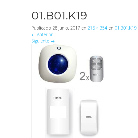
01.B01.K19
Publicado
28 junio, 2017
en
218 × 354
en
01.B01.K19
←
Anterior
Siguiente
→