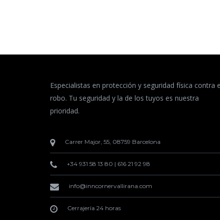
Especialistas en protección y seguridad física contra e
robo. Tu seguridad y la de los tuyos es nuestra
prioridad.
Carrer Major, 55, 08759 Barcelona
+34 931 58 13 80
|
616 21 92 98
info@inncornervallirana.com
Cerrajería 24 horas