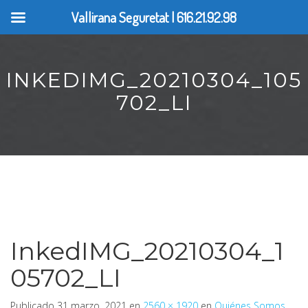
Vallirana Seguretat | 616.21.92.98
INKEDIMG_20210304_105
702_LI
InkedIMG_20210304_1
05702_LI
Publicado
31 marzo, 2021
en
2560 × 1920
en
Quiénes Somos