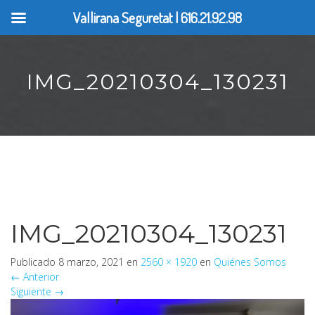
Vallirana Seguretat | 616.21.92.98
IMG_20210304_130231
IMG_20210304_130231
Publicado
8 marzo, 2021
en
2560 × 1920
en
Quiénes Somos
←
Anterior
Siguiente
→