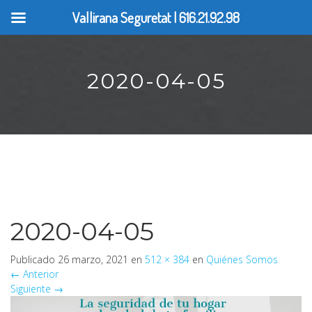
Vallirana Seguretat | 616.21.92.98
2020-04-05
2020-04-05
Publicado
26 marzo, 2021
en
512 × 384
en
Quiénes Somos
←
Anterior
Siguiente
→